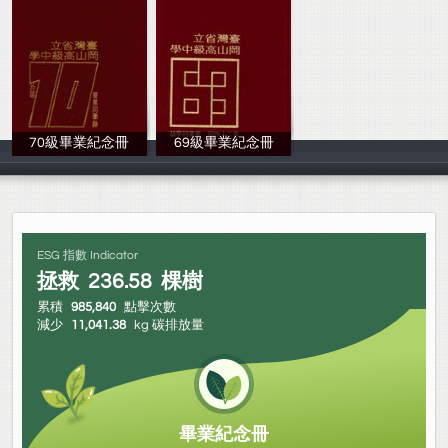
70級畢業紀念冊
69級畢業紀念冊
岡山高中師生
岡山高中師生
ESG 指數 Indicator
拯救
236.58
棵樹
累積
985,840
點擊次數
減少
11,041.38
kg 碳排放量
畢業紀念冊