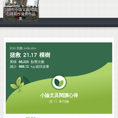
108年小論文及閱讀
心得寫作優秀作品
集
圖書館
ESG 指數 Indicator
拯救
21.17
棵樹
累積
88,225
點擊次數
減少
988.12
kg 碳排放量
小論文及閱讀心得
共 11 本刊物