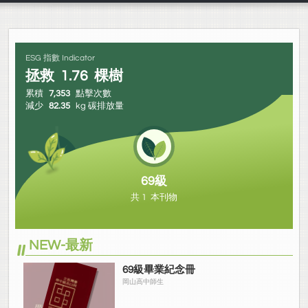
ESG 指數 Indicator
拯救
1.76
棵樹
累積
7,353
點擊次數
減少
82.35
kg 碳排放量
69級
共 1 本刊物
NEW-最新
69級畢業紀念冊
岡山高中師生