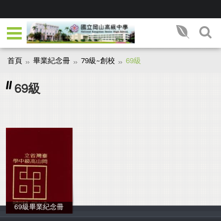
首頁
畢業紀念冊
79級~創校
69級
69級
69級畢業紀念冊
岡山高中師生