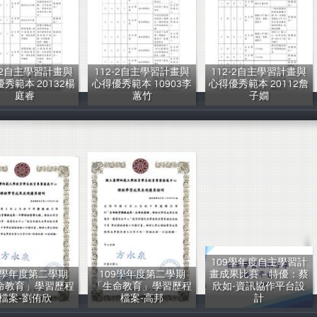
2-2自主學習計畫與
112-2自主學習計畫與
112-2自主學習計畫與
秀範本 20132楊
心得優秀範本 10903李
心得優秀範本 20112詹
庭睿
蕙竹
子嫺
PB
PB
PB
109學年度自主學習計
9學年度第二學期
109學年度第二學期
畫成果比賽－特優：蔡
命教育」學習歷程
「生命教育」學習歷程
欣如-資訊協作平台設
檔案-劉侑欣
檔案-高邦
計
劉侑欣
高邦
蔡欣如