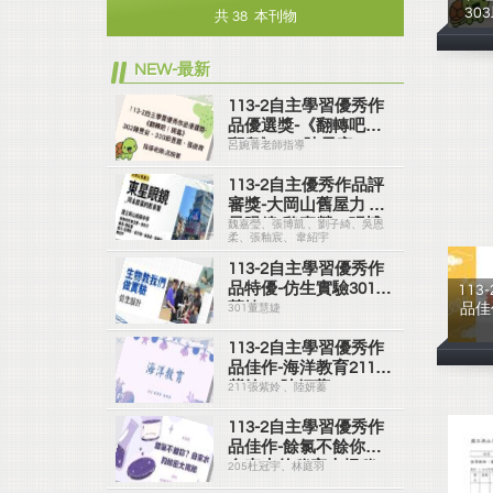
30
共 38 本刊物
NEW-最新
113-2自主學習優秀作
品優選獎-《翻轉吧！
斑龜》302陳昱安、
呂婉菁老師指導
303邱昱嘉、張劭齊
113-2自主優秀作品評
審獎-大岡山舊屋力 東
星眼鏡-魏嘉瑩、張博
魏嘉瑩、張博凱 、劉子綺、吳恩
柔、張釉宸、 韋紹宇
凱 、劉子綺、吳恩
柔、張釉宸、 韋紹宇
113-2自主學習優秀作
品特優-仿生實驗301董
11
慧婕
品佳
301董慧婕
113-2自主學習優秀作
品佳作-海洋教育211張
紫姈 、陸妍蓁
211張紫姈 、陸妍蓁
113-2自主學習優秀作
品佳作-餘氯不餘你？
自來水的秘密大揭秘
205杜冠宇、林庭羽
205杜冠宇、林庭羽