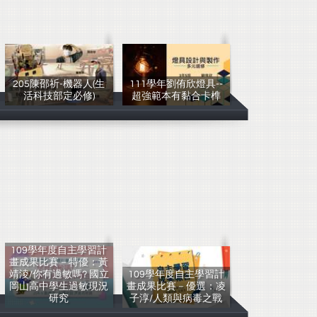
205陳邵祈-機器人(生
111學年劉侑欣燈具--
活科技部定必修)
超強範本有黏合卡榫
PB
PB
109學年度自主學習計
畫成果比賽－特優：黃
靖淩/你有過敏嗎? 國立
109學年度自主學習計
岡山高中學生過敏現況
畫成果比賽－優選：凌
研究
子淳/人類與病毒之戰
黃靖淩
凌子淳