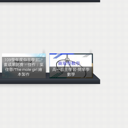
109學年度自主學習計
畫成果比賽－佳作：葉
佳蓉/The mole girl 繪
高一自主學習-簡單學
本製作
數學
葉佳蓉
歐柏緯