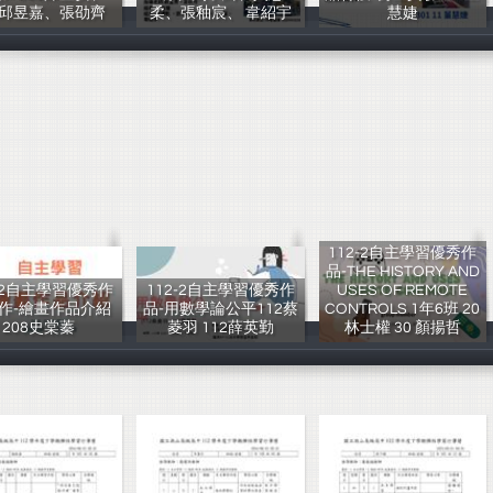
3邱昱嘉、張劭齊
柔、張釉宸、 韋紹宇
慧婕
呂婉菁老師指導
魏嘉瑩、張博凱
301董慧婕
112-2自主學習優秀作
品-THE HISTORY AND
3-2自主學習優秀作
112-2自主學習優秀作
USES OF REMOTE
作-繪畫作品介紹
品-用數學論公平112蔡
CONTROLS 1年6班 20
208史棠蓁
菱羽 112薛英勤
林士權 30 顏揚哲
李幸玲老師指導
PB
PB