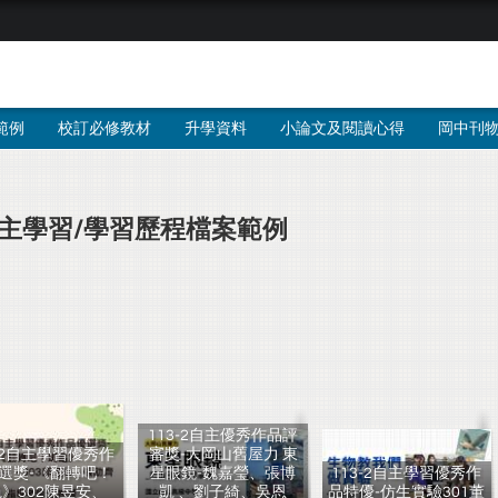
範例
校訂必修教材
升學資料
小論文及閱讀心得
岡中刊
主學習/學習歷程檔案範例
113-2自主優秀作品評
3-2自主學習優秀作
審獎-大岡山舊屋力 東
選獎-《翻轉吧！
星眼鏡-魏嘉瑩、張博
113-2自主學習優秀作
》302陳昱安、
凱 、劉子綺、吳恩
品特優-仿生實驗301董