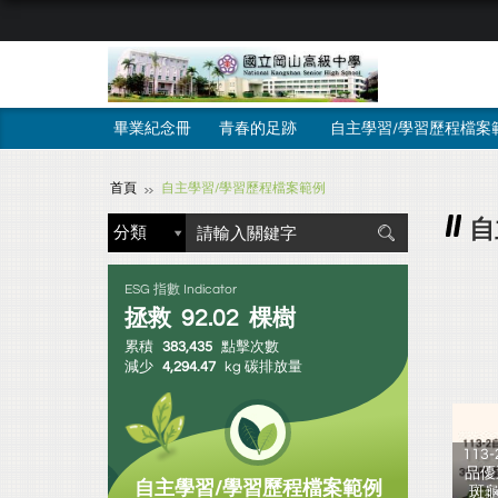
畢業紀念冊
青春的足跡
自主學習/學習歷程檔案
首頁
自主學習/學習歷程檔案範例
自
ESG 指數 Indicator
拯救
92.02
棵樹
累積
383,435
點擊次數
減少
4,294.47
kg 碳排放量
11
品優
自主學習/學習歷程檔案範例
斑龜