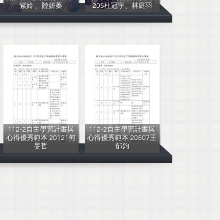
紫姈 、陸妍蓁
205杜冠宇、林庭羽
211張紫姈 、陸
205杜冠宇、林
112-2自主學習計畫與
112-2自主學習計畫與
心得優秀範本 20121何
心得優秀範本 20507王
旻哲
郁鈞
PB
PB