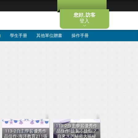
您好, 訪客
登入
物
學生手册
其他單位贈書
操作手冊
113-2自主學習優秀作
113-2自主學習優秀作
品佳作-餘氯不餘你？
品佳作-海洋教育211張
自來水的秘密大揭秘