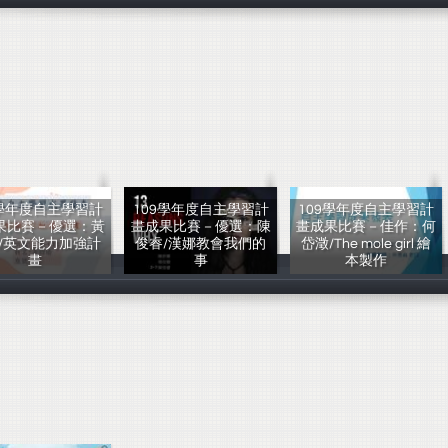
9學年度自主學習計
109學年度自主學習計
109學年度自主學習計
果比賽－優選：黃
畫成果比賽－優選：陳
畫成果比賽－佳作：何
/英文能力加強計
俊睿/漢娜教會我們的
岱澂/The mole girl 繪
畫
事
本製作
黃昭瑜
陳俊睿
何岱澂