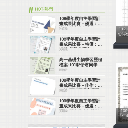
HOT-熱門
108學年度自主學習計
畫成果比賽－優選：許
庭瑜/英文作好文
11
許庭瑜
心得優
108學年度自主學習計
畫成果比賽－特優：黃
靖淩/細胞的研究
黃靖淩
高一基礎生物學習歷程
檔案-101郭怡君同學
郭怡君
108學年度自主學習計
畫成果比賽－佳作：陳
怡伶/西班牙語言學習
陳怡伶
109學年度自主學習計
畫成果比賽－優選：黃
10
昭瑜/英文能力加強計
黃昭瑜
「生
畫