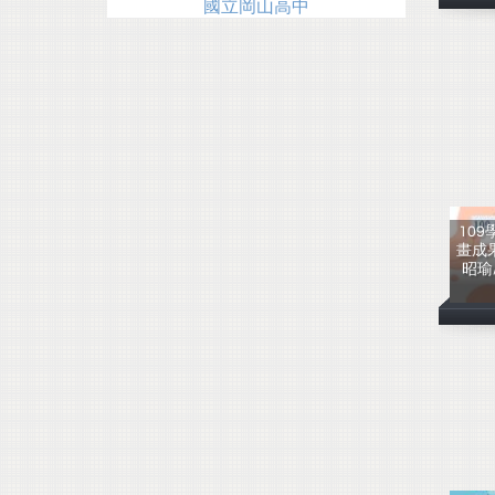
國立岡山高中
10
畫成
昭瑜