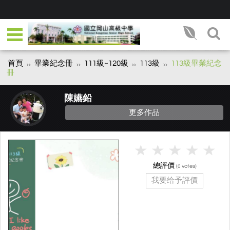
首頁
畢業紀念冊
111級~120級
113級
113級畢業紀念
冊
陳嬿鉛
更多作品
總評價
(
votes)
0
我要给予評價