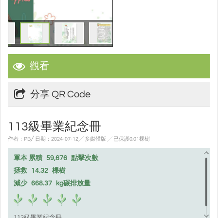
觀看
分享 QR Code
113級畢業紀念冊
作者：PB╱ 日期：2024-07-12╱ 多媒體版
╱ 已保護0.01棵樹
單本 累積
59,676
點擊次數
拯救
14.32
棵樹
減少
668.37
kg碳排放量
113級畢業紀念冊