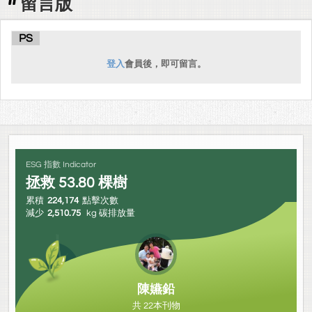
留言版
PS
登入
會員後，即可留言。
ESG 指數 Indicator
拯救
53.80
棵樹
累積
224,174
點擊次數
減少
2,510.75
kg 碳排放量
陳嬿鉛
共 22本刊物