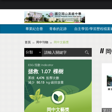
畢業紀念冊
青春的足跡
自主學習/學習歷程檔案
首頁
岡中刊物
岡中文藝獎
岡
ESG 指數 Indicator
拯救
1.07
棵樹
累積
4,476
點擊次數
減少
50.13
kg 碳排放量
岡中文藝獎
第5