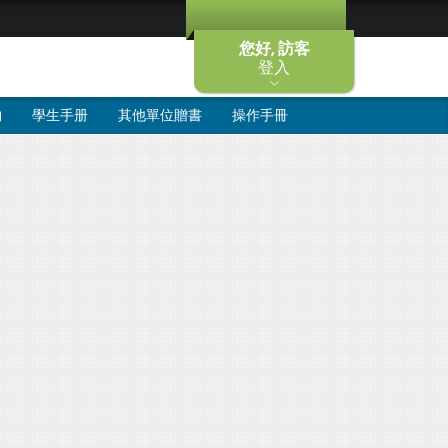
您好, 訪客
登入
物
學生手册
其他單位贈書
操作手冊