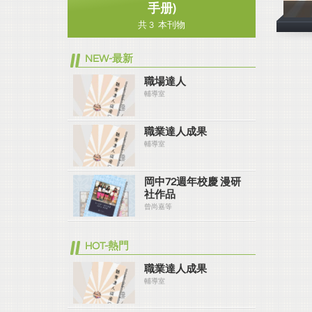
手册)
共 3 本刊物
NEW-最新
職場達人
輔導室
職業達人成果
輔導室
岡中72週年校慶 漫研
社作品
曾尚嘉等
HOT-熱門
職業達人成果
輔導室