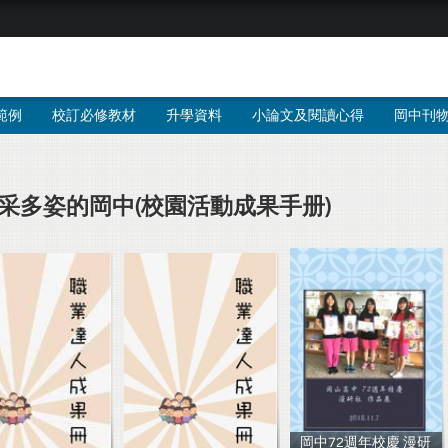
範例
校訂必修教材
升學資料
小論文及閱讀心得
岡中刊
采多姿的岡中(校園活動成果手册)
岡中72週年校慶 漫研