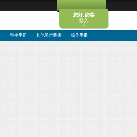
您好, 訪客
登入
物
學生手册
其他單位贈書
操作手冊