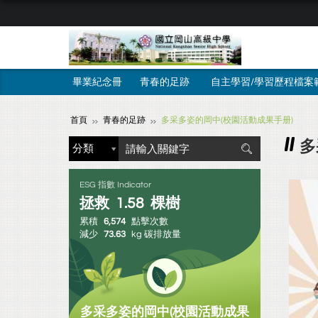
畢業紀念冊
青春的足跡
自主學習/學習歷程檔案
首頁
青春的足跡
多采多姿的岡中(校園活動成果手册)
多
ESG 指數 Indicator
拯救
1.58
棵樹
累積
6,574
點擊次數
減少
73.63
kg 碳排放量
多采多姿的岡中(校園活動成果