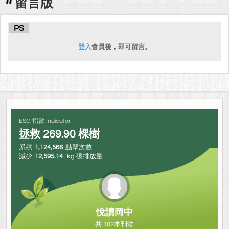
留言版
PS
登入
會員後，即可留言。
ESG 指數 Indicator
拯救
269.90
棵樹
累積
1,124,566
點擊次數
減少
12,595.14
kg 碳排放量
悅讀岡中
共 102本刊物