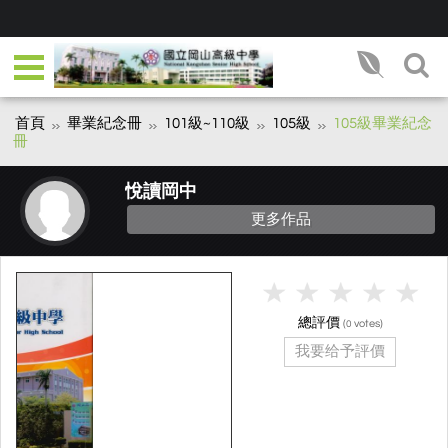
首頁
畢業紀念冊
101級~110級
105級
105級畢業紀念
冊
悅讀岡中
更多作品
總評價
(
votes)
0
我要给予評價