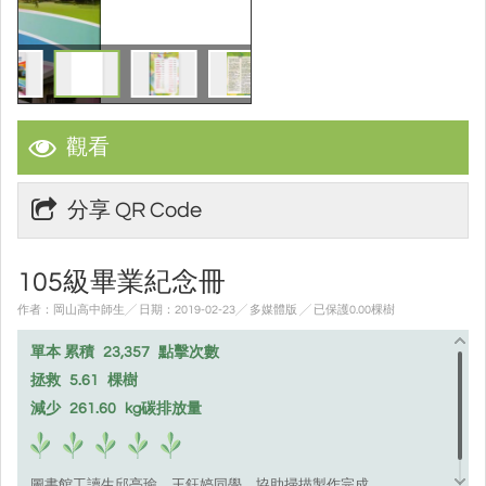
觀看
分享 QR Code
105級畢業紀念冊
作者：岡山高中師生╱ 日期：2019-02-23╱ 多媒體版
╱ 已保護0.00棵樹
單本 累積
23,357
點擊次數
拯救
5.61
棵樹
減少
261.60
kg碳排放量
圖書館工讀生邱亭瑜、王鈺婷同學，協助掃描製作完成。