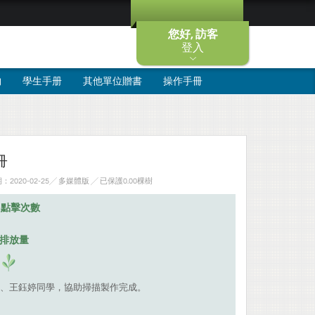
您好, 訪客
登入
物
學生手册
其他單位贈書
操作手冊
冊
020-02-25╱ 多媒體版
╱ 已保護0.00棵樹
點擊次數
碳排放量
、王鈺婷同學，協助掃描製作完成。