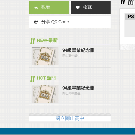
留
觀看
收藏
PS
分享 QR Code
NEW-最新
94級畢業紀念冊
岡山高中師生
HOT-熱門
94級畢業紀念冊
岡山高中師生
國立岡山高中