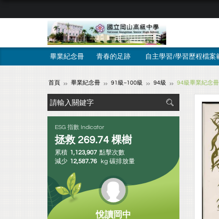
畢業紀念冊
青春的足跡
自主學習/學習歷程檔案
首頁
畢業紀念冊
91級~100級
94級
94級畢業紀念冊
ESG 指數 Indicator
拯救
269.74
棵樹
累積
1,123,907
點擊次數
減少
12,587.76
kg 碳排放量
悅讀岡中