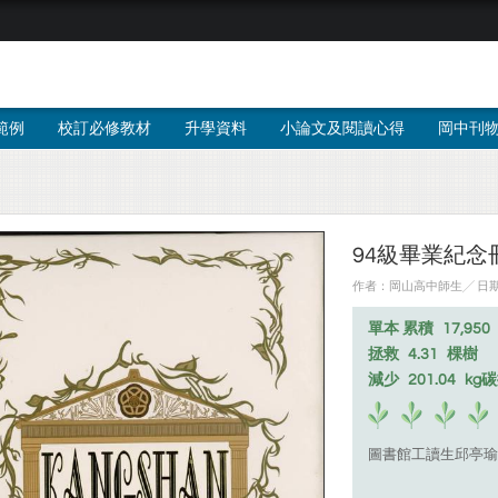
範例
校訂必修教材
升學資料
小論文及閱讀心得
岡中刊
94級畢業紀念
作者：岡山高中師生╱ 日期：2
單本 累積
17,950
拯救
4.31
棵樹
減少
201.04
kg
圖書館工讀生邱亭瑜