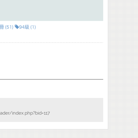
(51)
94級 (1)
ader/index.php?bid=117