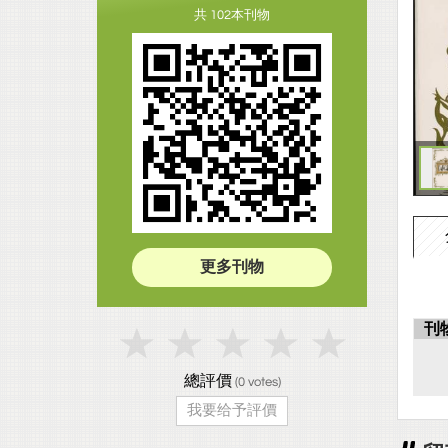
共 102本刊物
更多刊物
刊
總評價
(
0
votes)
我要给予評價