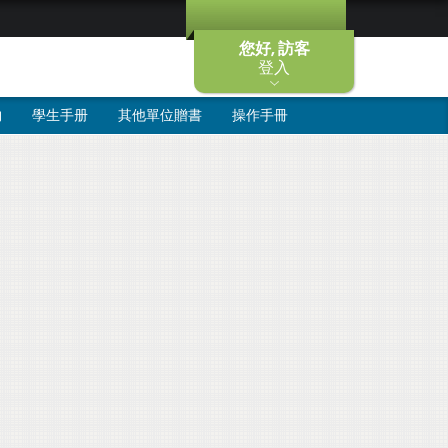
您好, 訪客
登入
物
學生手册
其他單位贈書
操作手冊