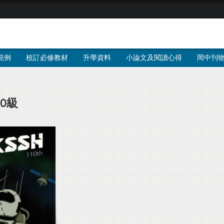
範例
校訂必修教材
升學資料
小論文及閱讀心得
岡中刊
10級