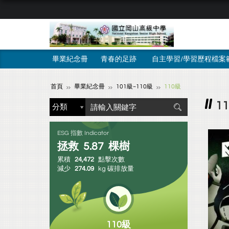
畢業紀念冊
青春的足跡
自主學習/學習歷程檔案
首頁
畢業紀念冊
101級~110級
110級
1
ESG 指數 Indicator
拯救
5.87
棵樹
累積
24,472
點擊次數
減少
274.09
kg 碳排放量
110級