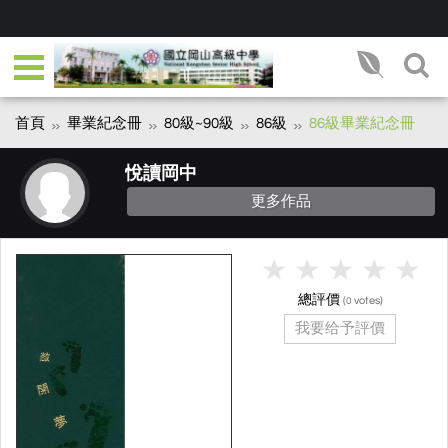
首頁
畢業紀念冊
80級~90級
86級
86級畢業紀念冊
悅讀岡中
更多作品
總評價
(
votes)
0
我要给予評價