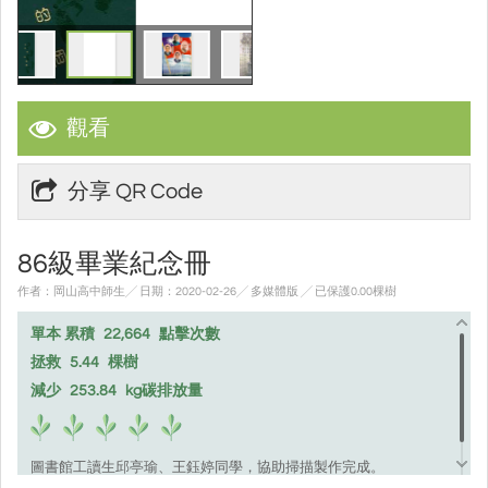
觀看
分享 QR Code
86級畢業紀念冊
作者：岡山高中師生╱ 日期：2020-02-26╱ 多媒體版
╱ 已保護0.00棵樹
單本 累積
22,664
點擊次數
拯救
5.44
棵樹
減少
253.84
kg碳排放量
圖書館工讀生邱亭瑜、王鈺婷同學，協助掃描製作完成。