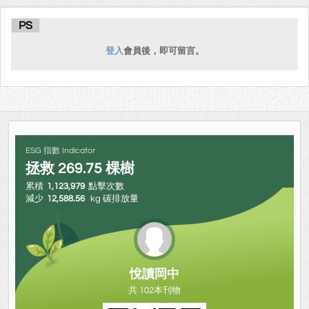
PS
登入
會員後，即可留言。
ESG 指數 Indicator
拯救
269.75
棵樹
累積
1,123,979
點擊次數
減少
12,588.56
kg 碳排放量
悅讀岡中
共 102本刊物