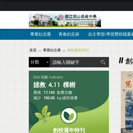
畢業紀念冊
青春的足跡
自主學習/學習歷程檔案
首頁
畢業紀念冊
創校週年特刊
創
ESG 指數 Indicator
拯救
4.11
棵樹
累積
17,143
點擊次數
減少
192.00
kg 碳排放量
創校週年特刊
岡山