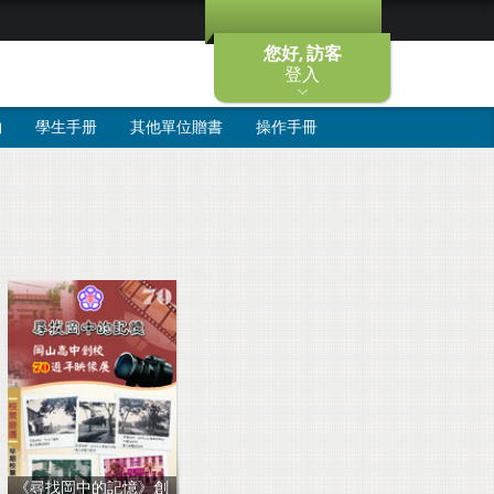
您好, 訪客
登入
物
學生手册
其他單位贈書
操作手冊
《尋找岡中的記憶》創