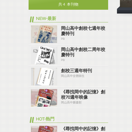
共 4 本刊物
NEW-最新
岡山高中創校七週年校
慶特刊
PB
岡山高中創校二周年校
慶特刊
PB
創校三週年特刊
岡山高中全體師生
《尋找岡中的記憶》創
校70週年映像
岡山高中圖書館
HOT-熱門
《尋找岡中的記憶》創