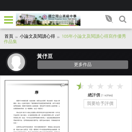
首頁
小論文及閱讀心得
105年小論文及閱讀心得寫作優秀
作品集
黃伃亘
更多作品
總評價
(
votes)
1
我要给予評價