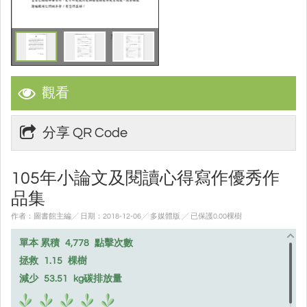
觀看
分享 QR Code
105年小論文及閱讀心得寫作優秀作
品集
作者：圖書館主編╱ 日期：2018-12-06╱ 多媒體版
╱ 已保護0.00棵樹
單本 累積
4,778
點擊次數
拯救
1.15
棵樹
減少
53.51
kg碳排放量