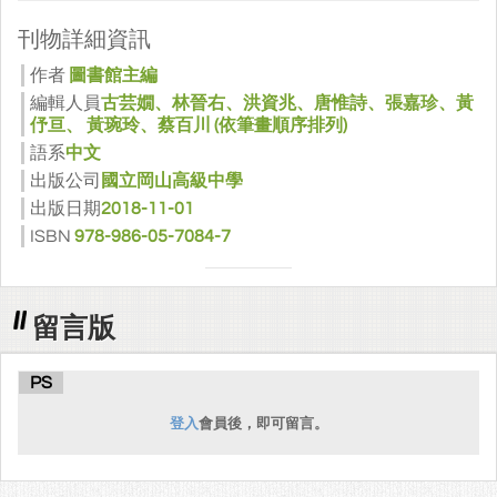
刊物詳細資訊
作者
圖書館主編
編輯人員
古芸嫺、林晉右、洪資兆、唐惟詩、張嘉珍、黃
伃亘、 黃琬玲、蔡百川 (依筆畫順序排列)
語系
中文
出版公司
國立岡山高級中學
出版日期
2018-11-01
ISBN
978-986-05-7084-7
留言版
PS
登入
會員後，即可留言。