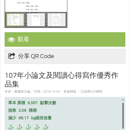
觀看
分享 QR Code
107年小論文及閱讀心得寫作優秀作
品集
作者：圖書館主編╱ 日期：2018-12-04╱ 多媒體版
╱ 已保護0.00棵樹
單本 累積
8,587
點擊次數
拯救
2.06
棵樹
減少
96.17
kg碳排放量