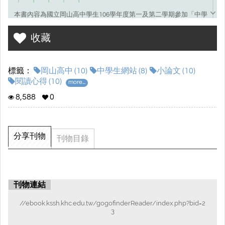
本書內容為國立岡山高中學生106學年度第一及第二學期參加「中學
生網站」小論文寫作比賽及閱讀心得寫作比賽獲獎成績優良作品集
收藏
標籤：
岡山高中 (10)
中學生網站 (8)
小論文 (10)
閱讀心得 (10)
more...
8,588
0
分享刊物
刊物目錄
刊物連結
//ebook.kssh.khc.edu.tw/gogofinderReader/index.php?bid=2
3