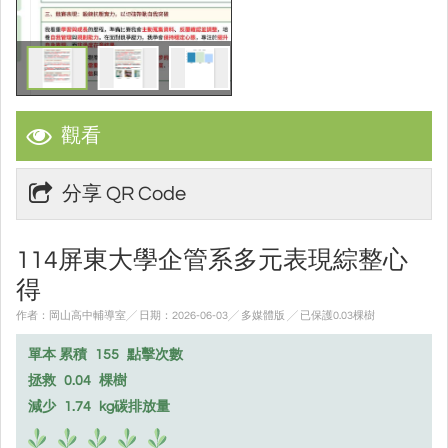
觀看
分享 QR Code
114屏東大學企管系多元表現綜整心
得
作者：岡山高中輔導室╱ 日期：2026-06-03╱ 多媒體版
╱ 已保護0.03棵樹
單本 累積
155
點擊次數
拯救
0.04
棵樹
減少
1.74
kg碳排放量