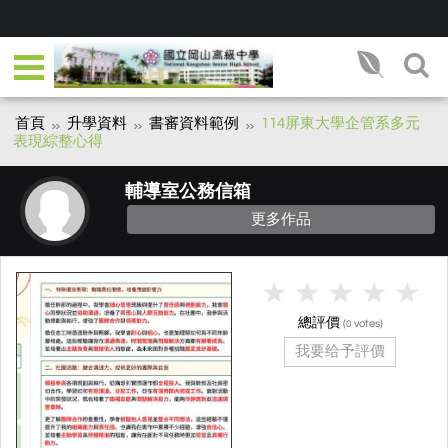
首頁
升學資料
書審資料範例
114屏東大學企管系多元
表現綜整心得
輔導室公務信箱
更多作品
總評價
(
votes)
0
我要给予評價