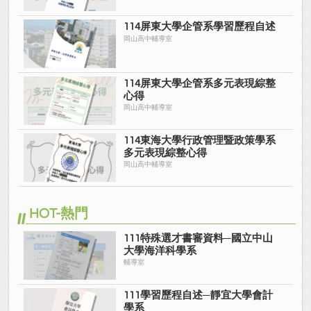
114屏東大學企管系學習歷程自述
岡山高中輔導室
114屏東大學企管系多元表現綜整
心得
岡山高中輔導室
114東海大學行政管理暨政策學系
多元表現綜整心得
岡山高中輔導室
HOT-熱門
111特殊選才書審資料─國立中山
大學海洋科學系
輔導室
111學習歷程自述─靜宜大學會計
學系