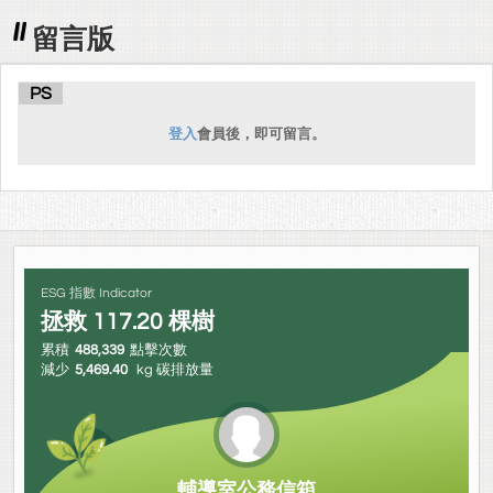
留言版
PS
登入
會員後，即可留言。
ESG 指數 Indicator
拯救
117.20
棵樹
累積
488,339
點擊次數
減少
5,469.40
kg 碳排放量
輔導室公務信箱