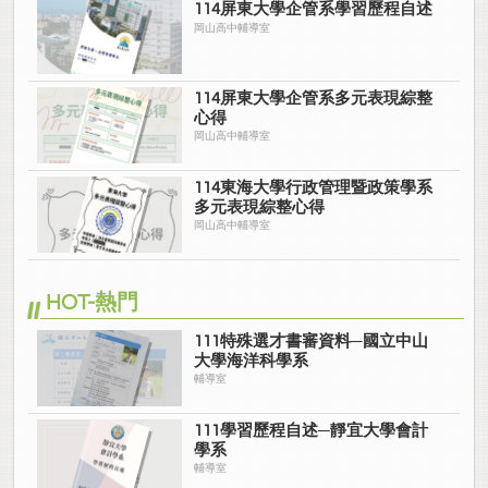
114屏東大學企管系學習歷程自述
岡山高中輔導室
114屏東大學企管系多元表現綜整
心得
岡山高中輔導室
114東海大學行政管理暨政策學系
多元表現綜整心得
岡山高中輔導室
HOT-熱門
111特殊選才書審資料─國立中山
大學海洋科學系
輔導室
111學習歷程自述─靜宜大學會計
學系
輔導室