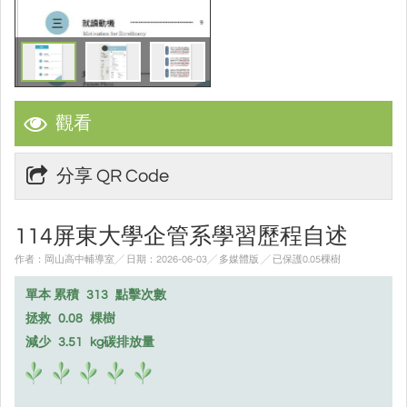
觀看
分享 QR Code
114屏東大學企管系學習歷程自述
作者：岡山高中輔導室╱ 日期：2026-06-03╱ 多媒體版
╱ 已保護0.05棵樹
單本 累積
313
點擊次數
拯救
0.08
棵樹
減少
3.51
kg碳排放量