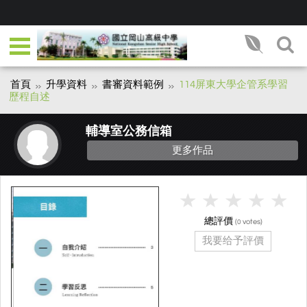
首頁
升學資料
書審資料範例
114屏東大學企管系學習
歷程自述
輔導室公務信箱
更多作品
總評價
(
votes)
0
我要给予評價