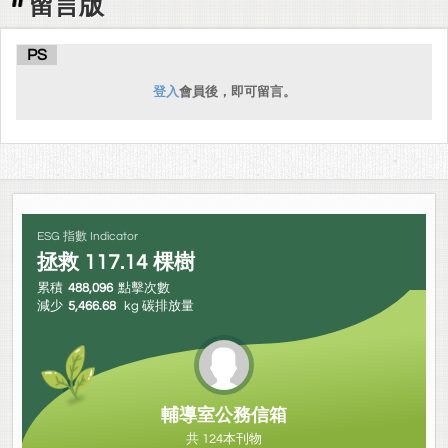
留言版
PS
登入
會員後，即可留言。
ESG 指數 Indicator
拯救
117.14
棵樹
累積
488,096
點擊次數
減少
5,466.68
kg 碳排放量
輔導室公務信箱
共 124本刊物