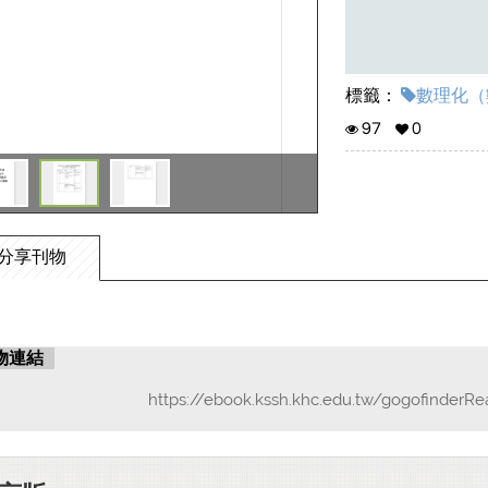
標籤：
數理化（數
97
0
分享刊物
物連結
https://ebook.kssh.khc.edu.tw/gogofinderR