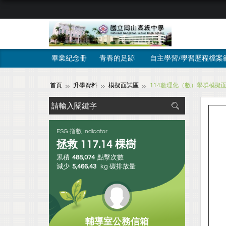
畢業紀念冊
青春的足跡
自主學習/學習歷程檔案
首頁
升學資料
模擬面試區
114數理化（數）學群模擬
ESG 指數 Indicator
拯救
117.14
棵樹
累積
488,074
點擊次數
減少
5,466.43
kg 碳排放量
輔導室公務信箱