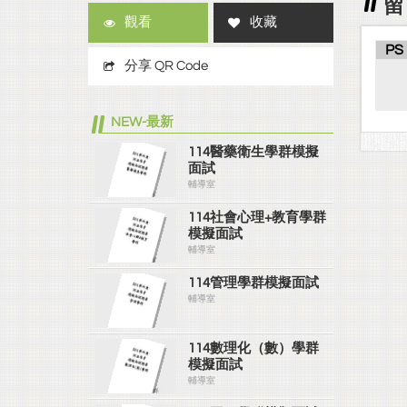
留
觀看
收藏
PS
分享 QR Code
NEW-最新
114醫藥衛生學群模擬
面試
輔導室
114社會心理+教育學群
模擬面試
輔導室
114管理學群模擬面試
輔導室
114數理化（數）學群
模擬面試
輔導室