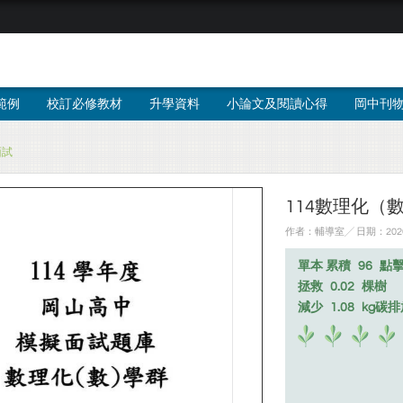
範例
校訂必修教材
升學資料
小論文及閱讀心得
岡中刊
面試
114數理化（
作者：輔導室╱ 日期：2026
單本 累積
96
點
拯救
0.02
棵樹
減少
1.08
kg碳