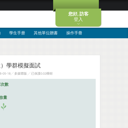
您好, 訪客
登入
物
學生手册
其他單位贈書
操作手冊
數）學群模擬面試
-05-18╱ 多媒體版
╱ 已保護0.02棵樹
擊次數
排放量