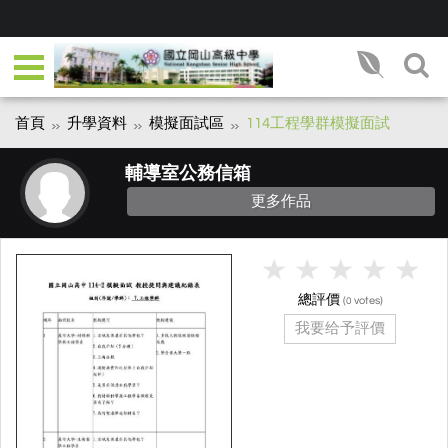
首頁
升學資料
模擬面試區
114工程學群模擬面試
輔導室公務信箱
更多作品
總評價
(
votes)
0
我要给予評價