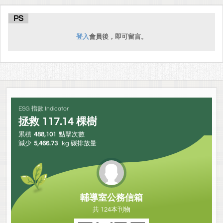
PS
登入
會員後，即可留言。
ESG 指數 Indicator
拯救
117.14
棵樹
累積
488,101
點擊次數
減少
5,466.73
kg 碳排放量
輔導室公務信箱
共 124本刊物