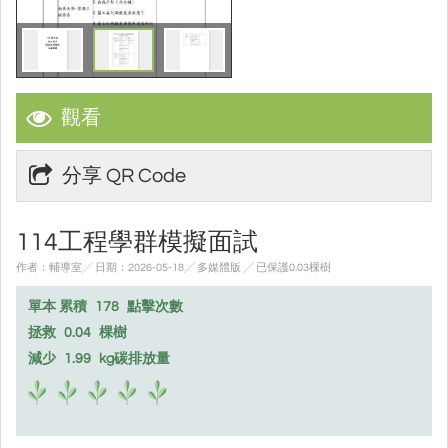
觀看
分享 QR Code
114工程學群模擬面試
作者：輔導室╱ 日期：2026-05-18╱ 多媒體版
╱ 已保護0.03棵樹
單本 累積
178
點擊次數
拯救
0.04
棵樹
減少
1.99
kg碳排放量