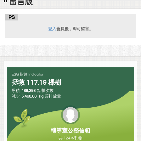
留言版
PS
登入
會員後，即可留言。
ESG 指數 Indicator
拯救
117.19
棵樹
累積
488,293
點擊次數
減少
5,468.88
kg 碳排放量
輔導室公務信箱
共 124本刊物