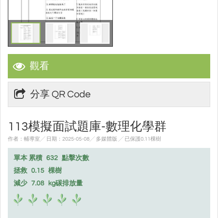
觀看
分享 QR Code
113模擬面試題庫-數理化學群
作者：輔導室╱ 日期：2025-05-08╱ 多媒體版
╱ 已保護0.11棵樹
單本 累積
632
點擊次數
拯救
0.15
棵樹
減少
7.08
kg碳排放量