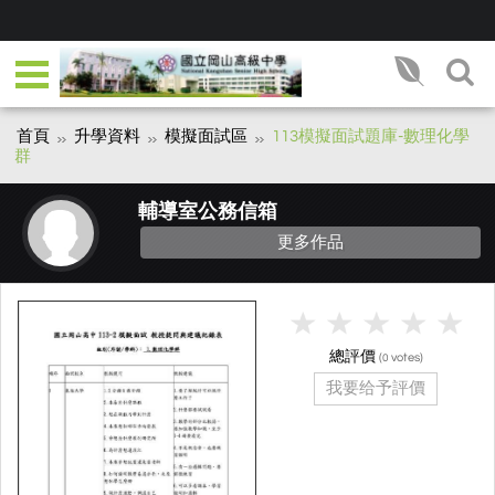
首頁
升學資料
模擬面試區
113模擬面試題庫-數理化學
群
輔導室公務信箱
更多作品
總評價
(
votes)
0
我要给予評價