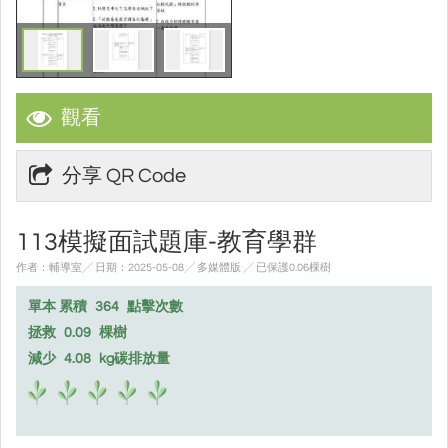
觀看
分享 QR Code
113模擬面試題庫-教育學群
作者：輔導室╱ 日期：2025-05-08╱ 多媒體版
╱ 已保護0.06棵樹
單本 累積
364
點擊次數
拯救
0.09
棵樹
減少
4.08
kg碳排放量