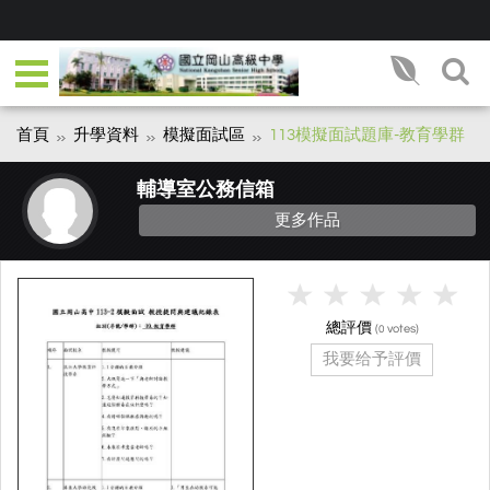
首頁
升學資料
模擬面試區
113模擬面試題庫-教育學群
輔導室公務信箱
更多作品
總評價
(
votes)
0
我要给予評價