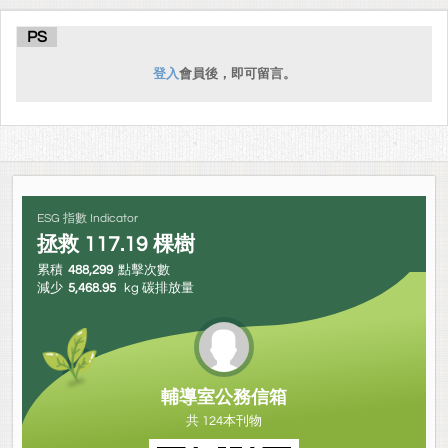
PS
登入
會員後，即可留言。
ESG 指數 Indicator
拯救
117.19
棵樹
累積
488,299
點擊次數
減少
5,468.95
kg 碳排放量
輔導室公務信箱
共 124本刊物