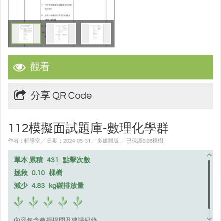
觀看
分享 QR Code
112模擬面試題庫-數理化學群
作者：輔導室╱ 日期：2024-05-31╱ 多媒體版
╱ 已保護0.08棵樹
單本 累積
431
點擊次數
拯救
0.10
棵樹
減少
4.83
kg碳排放量
內容包含教授提問及建議紀錄