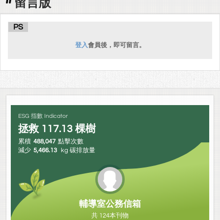
留言版
PS
登入
會員後，即可留言。
ESG 指數 Indicator
拯救
117.13
棵樹
累積
488,047
點擊次數
減少
5,466.13
kg 碳排放量
輔導室公務信箱
共 124本刊物