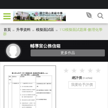
首頁
升學資料
模擬面試區
112模擬面試題庫-數理化學
群
輔導室公務信箱
更多作品
總評價
(
votes)
0
我要给予評價