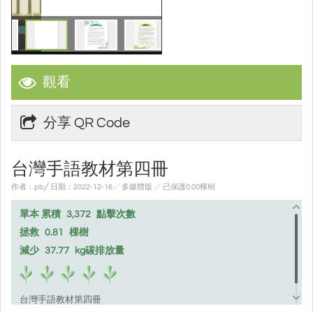
觀看
分享 QR Code
台灣手語教材第四冊
作者：pb╱ 日期：2022-12-16╱ 多媒體版
╱ 已保護0.00棵樹
單本 累積
3,372
點擊次數
拯救
0.81
棵樹
減少
37.77
kg碳排放量
台灣手語教材第四冊