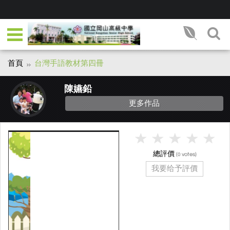
首頁
台灣手語教材第四冊
陳嬿鉛
更多作品
總評價
(
votes)
0
我要给予評價