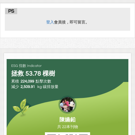
PS
登入
會員後，即可留言。
ESG 指數 Indicator
拯救
53.78
棵樹
累積
224,099
點擊次數
減少
2,509.91
kg 碳排放量
陳嬿鉛
共 22本刊物