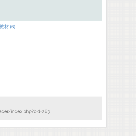
材 (6)
eader/index.php?bid=263