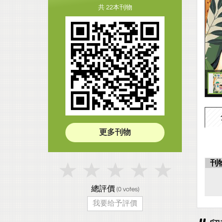
共 22本刊物
更多刊物
刊
總評價
(
0
votes)
我要给予評價