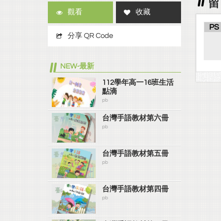
留
觀看
收藏
PS
分享 QR Code
NEW-最新
112學年高一16班生活
點滴
pb
台灣手語教材第六冊
pb
台灣手語教材第五冊
pb
台灣手語教材第四冊
pb