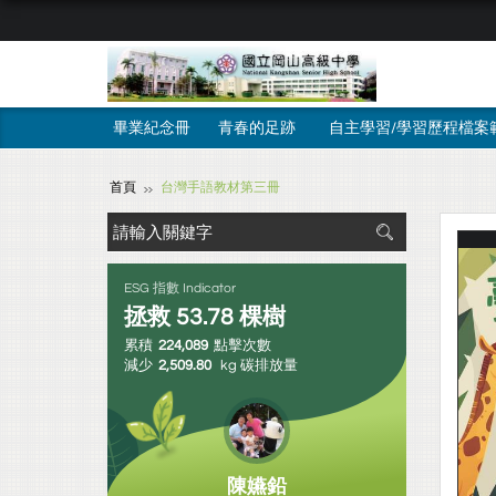
畢業紀念冊
青春的足跡
自主學習/學習歷程檔案
首頁
台灣手語教材第三冊
ESG 指數 Indicator
拯救
53.78
棵樹
累積
224,089
點擊次數
減少
2,509.80
kg 碳排放量
陳嬿鉛