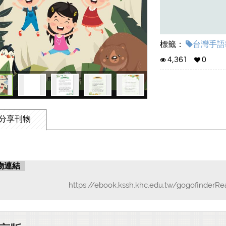
標籤：
台灣手語教
4,361
0
分享刊物
物連結
https://ebook.kssh.khc.edu.tw/gogofinderR