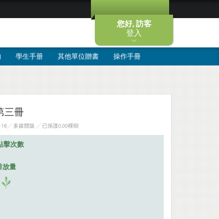
您好, 訪客
登入
物
學生手册
其他單位贈書
操作手冊
第三冊
2-16╱ 多媒體版
╱ 已保護0.00棵樹
點擊次數
排放量