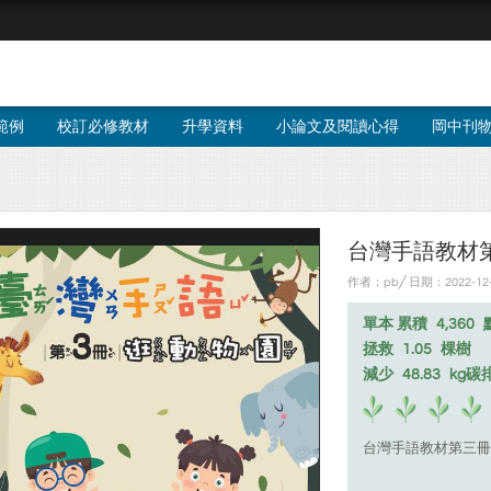
範例
校訂必修教材
升學資料
小論文及閱讀心得
岡中刊
台灣手語教材
作者：pb╱ 日期：2022-1
單本 累積
4,360
拯救
1.05
棵樹
減少
48.83
kg碳
台灣手語教材第三冊