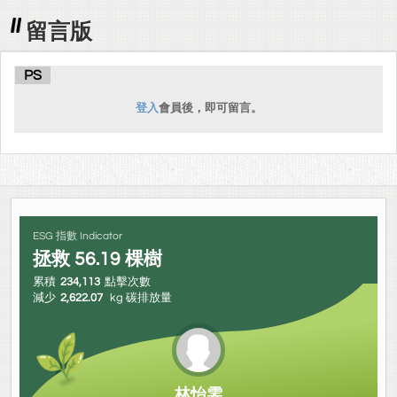
留言版
PS
登入
會員後，即可留言。
ESG 指數 Indicator
拯救
56.19
棵樹
累積
234,113
點擊次數
減少
2,622.07
kg 碳排放量
林怡雯