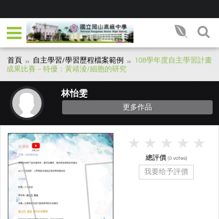
首頁
自主學習/學習歷程檔案範例
108學年度自主學習計畫
成果比賽－特優：黃靖淩/細胞的研究
林怡雯
更多作品
總評價
(
votes)
0
我要给予評價