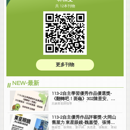
共 12本刊物
更多刊物
NEW-最新
113-2自主學習優秀作品優選獎-
《翻轉吧！斑龜》302陳昱安、
303邱昱嘉、張劭齊
呂婉菁老師指導
113-2自主優秀作品評審獎-大岡山
舊屋力 東星眼鏡-魏嘉瑩、張博凱
、劉子綺、吳恩柔、張釉宸、 韋
魏嘉瑩、張博凱 、劉子綺、吳恩柔、張釉宸、 韋紹