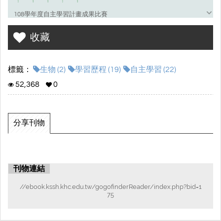
108學年度自主學習計畫成果比賽
一、評選方式：自主學習指導教師針對
自主學習計畫書
、
檢核表
、
收藏
反思心得
及
成果內容
進行評選，選出優選三名及佳作若干名。
二、獲選名單：(依108學年度原班級)
標籤：
生物 (2)
學習歷程 (19)
自主學習 (22)
特優
103 黃靖淩
52,368
0
優選
114 許庭瑜
優選
101 鄭宇翔
優選
107 李杰紘
分享刊物
佳作
103 陳妍蓁、陳蓁妤、楊依璇、廖語晨
佳作
114 陳怡伶
佳作
101 劉興晟
佳作
109 朱倢儀
刊物連結
佳作
107 莊雅茜
//ebook.kssh.khc.edu.tw/gogofinderReader/index.php?bid=1
75