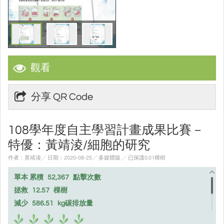
觀看
分享 QR Code
108學年度自主學習計畫成果比賽－
特優：黃靖淩/細胞的研究
作者：黃靖淩╱ 日期：2020-08-25╱ 多媒體版
╱ 已保護0.01棵樹
單本 累積
52,367
點擊次數
拯救
12.57
棵樹
減少
586.51
kg碳排放量