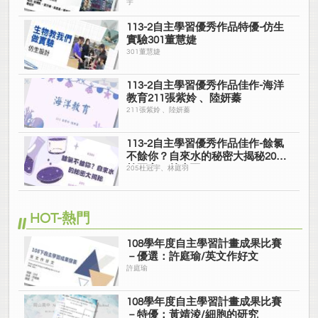
宇
紹宇
113-2自主學習優秀作品特優-仿生
實驗301董慧婕
301董慧婕
113-2自主學習優秀作品佳作-海洋
教育211張紫姈 、陸妍蓁
211張紫姈 、陸妍蓁
113-2自主學習優秀作品佳作-餘氯
不餘你？自來水的秘密大揭秘205
杜冠宇、林庭羽
205杜冠宇、林庭羽
HOT-熱門
108學年度自主學習計畫成果比賽
－優選：許庭瑜/英文作好文
許庭瑜
108學年度自主學習計畫成果比賽
－特優：黃靖淩/細胞的研究