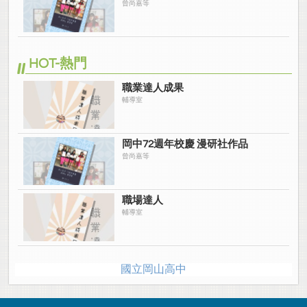
曾尚嘉等
HOT-熱門
職業達人成果
輔導室
岡中72週年校慶 漫研社作品
曾尚嘉等
職場達人
輔導室
國立岡山高中