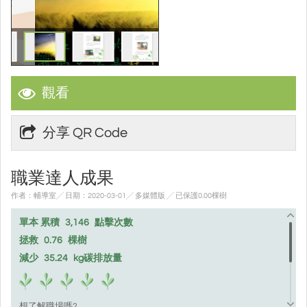
觀看
分享 QR Code
職業達人成果
作者：輔導室╱ 日期：2020-03-01╱ 多媒體版
╱ 已保護0.00棵樹
單本 累積
3,146
點擊次數
拯救
0.76
棵樹
減少
35.24
kg碳排放量
想了解職場嗎?