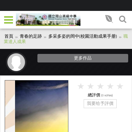
首頁
青春的足跡
多采多姿的岡中(校園活動成果手册)
職
業達人成果
更多作品
總評價
(
votes)
0
我要给予評價