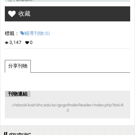
輔導室搜集曾經來過岡山高中演講的職業達人們
收藏
將職業介紹摘錄在這本書裡面
標籤：
輔導刊物 (5)
趕快點開吧
3,147
0
分享刊物
刊物連結
//ebook.kssh.khc.edu.tw/gogofinderReader/index.php?bid=6
3