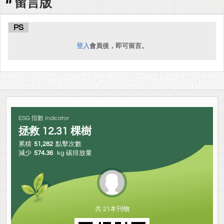
留言版
PS
登入
會員後，即可留言。
ESG 指數 Indicator
拯救
12.31
棵樹
累積
51,282
點擊次數
減少
574.36
kg 碳排放量
共 21本刊物