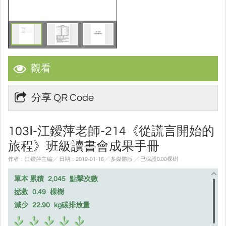
觀看
分享 QR Code
103Ⅰ-江鑀萍老師-214《從謊言開始的
旅程》班級讀書會成果手冊
作者：江鑀萍主編╱ 日期：2019-01-16╱ 多媒體版
╱ 已保護0.00棵樹
單本 累積
2,045
點擊次數
拯救
0.49
棵樹
減少
22.90
kg碳排放量