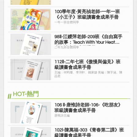
100學年度-黃亮禎老師-一年一班
《小王子》班級讀書會成果手冊
一年一班全體同學
98Ⅱ-江鑀萍老師-209班《自由寫手
的故事：Teach With Your Heat》
班級讀書會成果手冊
二年九班全體同學
112Ⅱ-二年七班《傲慢與偏見》班
級讀書會成果手冊
主編：何昀珊、李沛軒、鐘家婕 美編：陳芓涵、陳
品君
HOT-熱門
106 Ⅱ-唐惟詩老師-106-《吃朋友》
班級讀書會成果手冊
唐惟詩主編
102Ⅰ-陳萬福-303《青春第二課》班
級讀書會成果手冊