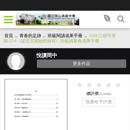
首頁
青春的足跡
班級閱讀成果手冊
103Ⅰ-江鑀萍老
師-214《從謊言開始的旅程》班級讀書會成果手冊
悅讀岡中
更多作品
總評價
(
votes)
0
我要给予評價