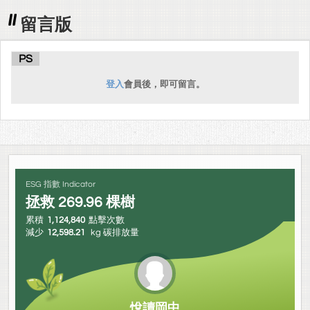
留言版
PS
登入
會員後，即可留言。
ESG 指數 Indicator
拯救
269.96
棵樹
累積
1,124,840
點擊次數
減少
12,598.21
kg 碳排放量
悅讀岡中