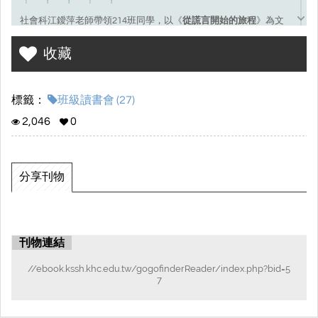
社會科江鑀萍老師帶領214班同學，以《
從謊言開始的旅程
》為文
本，進行讀書會之成果彙集。
收藏
標籤：
班級讀書會 (27)
2,046
0
分享刊物
刊物連結
//ebook.kssh.khc.edu.tw/gogofinderReader/index.php?bid=5
7