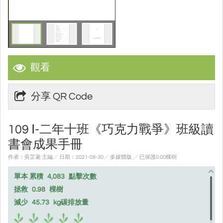
觀看
分享 QR Code
109 Ⅰ-二年十班《巧克力戰爭》班級讀
書會成果手冊
作者：吳芷菱 主編╱ 日期：2021-08-30╱ 多媒體版
╱ 已保護0.00棵樹
單本 累積
4,083
點擊次數
拯救
0.98
棵樹
減少
45.73
kg碳排放量