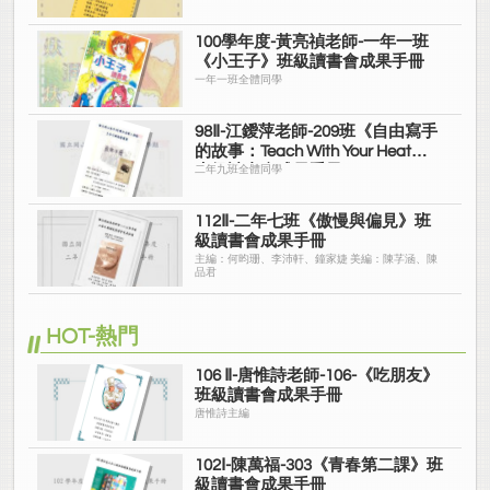
100學年度-黃亮禎老師-一年一班
《小王子》班級讀書會成果手冊
一年一班全體同學
98Ⅱ-江鑀萍老師-209班《自由寫手
的故事：Teach With Your Heat》
班級讀書會成果手冊
二年九班全體同學
112Ⅱ-二年七班《傲慢與偏見》班
級讀書會成果手冊
主編：何昀珊、李沛軒、鐘家婕 美編：陳芓涵、陳
品君
HOT-熱門
106 Ⅱ-唐惟詩老師-106-《吃朋友》
班級讀書會成果手冊
唐惟詩主編
102Ⅰ-陳萬福-303《青春第二課》班
級讀書會成果手冊