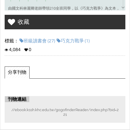
由國文科林麗卿老師帶領210全班同學，以《巧克力戰爭》為文本，
進行讀書會之成果彙集。
收藏
標籤：
班級讀書會 (27)
巧克力戰爭 (1)
4,084
0
分享刊物
刊物連結
//ebook.kssh.khc.edu.tw/gogofinderReader/index.php?bid=2
21