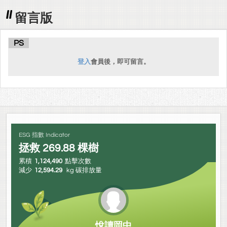
留言版
PS
登入
會員後，即可留言。
ESG 指數 Indicator
拯救
269.88
棵樹
累積
1,124,490
點擊次數
減少
12,594.29
kg 碳排放量
悅讀岡中