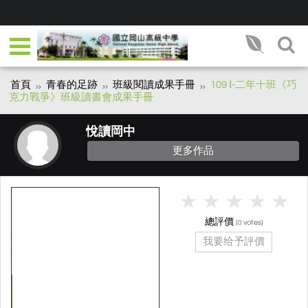
首頁
青春的足跡
班級閱讀成果手冊
109 Ⅰ-二年十班《巧
克力戰爭》班級讀書會成果手冊
悅讀岡中
更多作品
總評價
(
votes)
0
我要给予評價