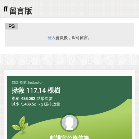
留言版
PS
登入
會員後，即可留言。
ESG 指數 Indicator
拯救
117.14
棵樹
累積
488,082
點擊次數
減少
5,466.52
kg 碳排放量
輔導室公務信箱