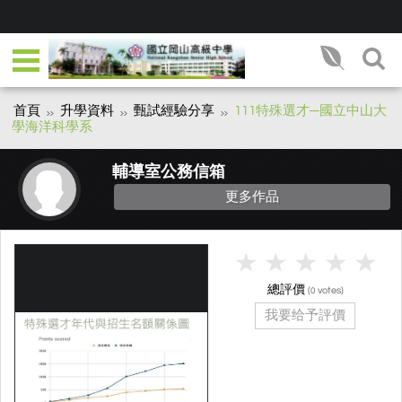
首頁
升學資料
甄試經驗分享
111特殊選才─國立中山大
學海洋科學系
輔導室公務信箱
更多作品
總評價
(
votes)
0
我要给予評價