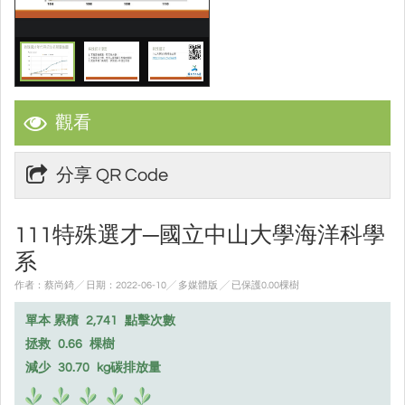
觀看
分享 QR Code
111特殊選才─國立中山大學海洋科學
系
作者：蔡尚錡╱ 日期：2022-06-10╱ 多媒體版
╱ 已保護0.00棵樹
單本 累積
2,741
點擊次數
拯救
0.66
棵樹
減少
30.70
kg碳排放量