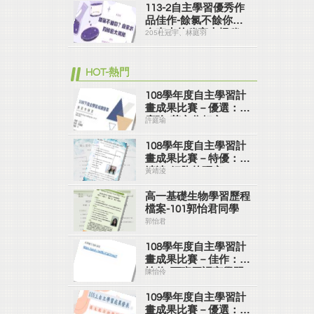
113-2自主學習優秀作
品佳作-餘氯不餘你？
自來水的秘密大揭秘
205杜冠宇、林庭羽
205杜冠宇、林庭羽
HOT-熱門
108學年度自主學習計
畫成果比賽－優選：許
庭瑜/英文作好文
許庭瑜
108學年度自主學習計
畫成果比賽－特優：黃
靖淩/細胞的研究
黃靖淩
高一基礎生物學習歷程
檔案-101郭怡君同學
郭怡君
108學年度自主學習計
畫成果比賽－佳作：陳
怡伶/西班牙語言學習
陳怡伶
109學年度自主學習計
畫成果比賽－優選：黃