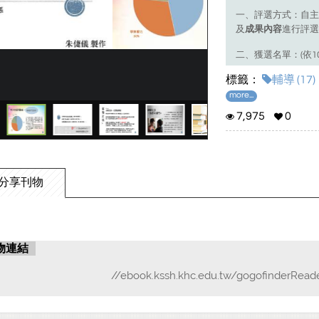
一、評選方式：自主
及
成果內容
進行評選
二、獲選名單：(依1
標籤：
輔導 (17)
特優
103 黃靖淩
優選
114 許庭瑜
more...
優選
101 鄭宇翔
7,975
0
優選
107 李杰紘
佳作
103 陳妍蓁
佳作
114 陳怡伶
佳作
101 劉興晟
佳作
109 朱倢儀
分享刊物
佳作
107 莊雅茜
物連結
//ebook.kssh.khc.edu.tw/gogofinderRead