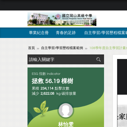
畢業紀念冊
青春的足跡
自主學習/學習歷程檔案
首頁
自主學習/學習歷程檔案範例
108學年度自主學習計
ESG 指數 Indicator
拯救
56.19
棵樹
累積
234,114
點擊次數
減少
2,622.08
kg 碳排放量
林怡雯