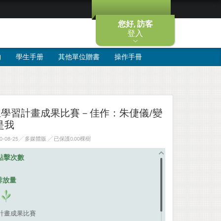
您好, 訪客
登入
物
學生手册
其他單位贈書
操作手冊
主學習計畫成果比賽－佳作：朱倢儀/變
是我
-08-25╱ 多媒體版
╱ 已保護0.00棵樹
點擊次數
排放量
習計畫成果比賽