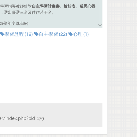
學習指導教師針對
自主學習計畫書
、
檢核表
、
反思心得
，選出優選三名及佳作若干名。
08學年度原班級)
學習歷程 (19)
自主學習 (22)
心理 (1)
、陳蓁妤、楊依璇、廖語晨
er/index.php?bid=179