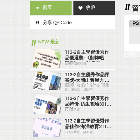
留
觀看
收藏
分享 QR Code
PS
NEW-最新
113-2自主學習優秀作
品優選獎-《翻轉吧！
斑龜》302陳昱安、
呂婉菁老師指導
303邱昱嘉、張劭齊
113-2自主優秀作品評
審獎-大岡山舊屋力 東
星眼鏡-魏嘉瑩、張博
魏嘉瑩、張博凱 、劉子綺、吳恩
柔、張釉宸、 韋紹宇
凱 、劉子綺、吳恩
柔、張釉宸、 韋紹宇
113-2自主學習優秀作
品特優-仿生實驗301董
慧婕
301董慧婕
113-2自主學習優秀作
品佳作-海洋教育211張
紫姈 、陸妍蓁
211張紫姈 、陸妍蓁