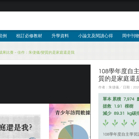
範例
校訂必修教材
升學資料
小論文及閱讀心得
岡中刊
畫成果比賽－佳作：朱倢儀/變質的是家庭還是我
108學年度自
質的是家庭還
作者：朱倢儀╱ 日期：2020
單本 累積
7,974
拯救
1.91
棵樹
減少
89.31
kg碳
108學年度自主學