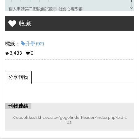
個人申請第二階段面試題目-社會心理學群
收藏
標籤：
升學 (92)
3,433
0
分享刊物
刊物連結
//ebook.kssh.khc.edu.tw/gogofinderReader/index.php?bid=1
42