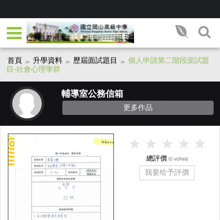
首頁
升學資料
歷屆面試題目
個人申請第二階段面試題
目-社會心理學群
輔導室公務信箱
更多作品
總評價
(
votes)
0
我要给予評價