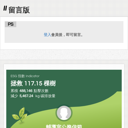
留言版
PS
登入
會員後，即可留言。
ESG 指數 Indicator
拯救
117.15
棵樹
累積
488,146
點擊次數
減少
5,467.24
kg 碳排放量
輔導室公務信箱