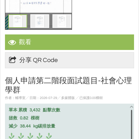
觀看
分享 QR Code
個人申請第二階段面試題目-社會心理
學群
作者：輔導室╱ 日期：2026-07-29╱ 多媒體版
╱ 已保護0.00棵樹
單本 累積
3,432
點擊次數
拯救
0.82
棵樹
減少
38.44
kg碳排放量