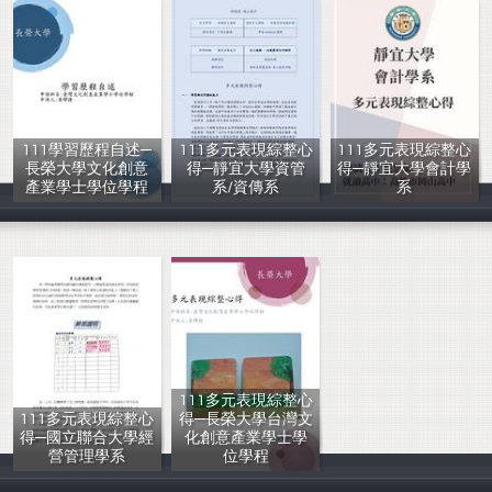
111學習歷程自述─
111多元表現綜整心
111多元表現綜整心
長榮大學文化創意
得─靜宜大學資管
得─靜宜大學會計學
產業學士學位學程
系/資傳系
系
輔導室
輔導室
輔導室
111多元表現綜整心
111多元表現綜整心
得─長榮大學台灣文
得─國立聯合大學經
化創意產業學士學
營管理學系
位學程
輔導室
輔導室