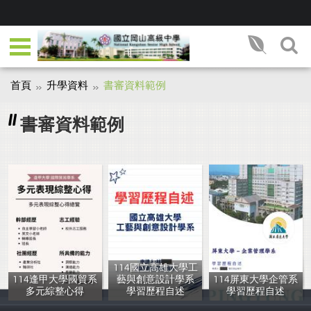
首頁
升學資料
書審資料範例
書審資料範例
114國立高雄大學工
114逢甲大學國貿系
藝與創意設計學系
114屏東大學企管系
多元綜整心得
學習歷程自述
學習歷程自述
岡山高中輔導室
岡山高中輔導室
岡山高中輔導室