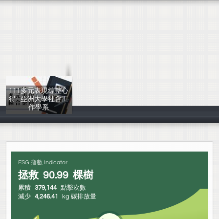
111多元表現綜整心
得─亞洲大學社會工
作學系
輔導室
ESG 指數 Indicator
拯救
90.99
棵樹
累積
379,144
點擊次數
減少
4,246.41
kg 碳排放量