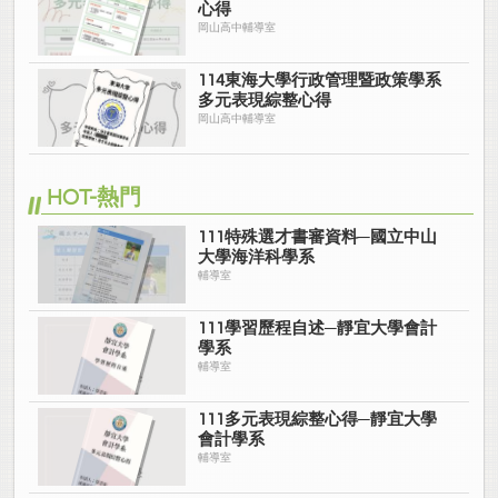
心得
岡山高中輔導室
114東海大學行政管理暨政策學系
多元表現綜整心得
岡山高中輔導室
HOT-熱門
111特殊選才書審資料─國立中山
大學海洋科學系
輔導室
111學習歷程自述─靜宜大學會計
學系
輔導室
111多元表現綜整心得─靜宜大學
會計學系
輔導室