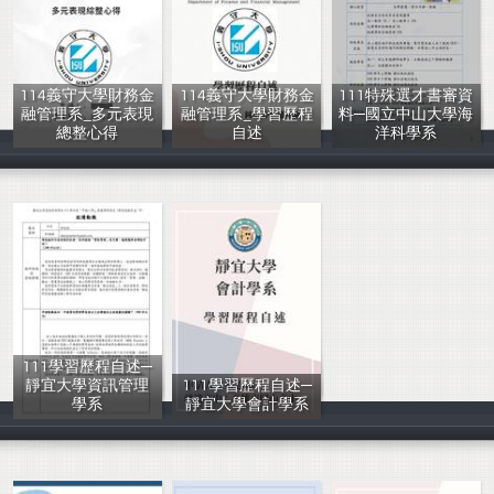
114義守大學財務金
114義守大學財務金
111特殊選才書審資
融管理系_多元表現
融管理系_學習歷程
料─國立中山大學海
總整心得
自述
洋科學系
岡山高中輔導室
岡山高中輔導室
輔導室
111學習歷程自述─
靜宜大學資訊管理
111學習歷程自述─
學系
靜宜大學會計學系
輔導室
輔導室