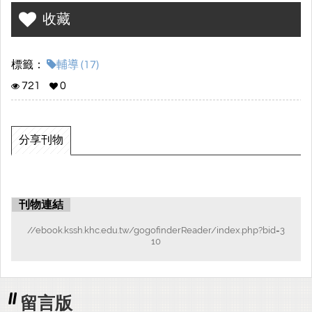
2.面試前的準備
收藏
3.製作自主學習計畫
標籤：
輔導 (17)
4.如何選班群
721
0
5.輔導室活動
分享刊物
刊物連結
//ebook.kssh.khc.edu.tw/gogofinderReader/index.php?bid=3
10
留言版