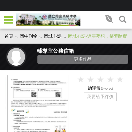
首頁
岡中刊物
岡城心語
岡城心語-追尋夢想，築夢踏實
輔導室公務信箱
更多作品
總評價
(
votes)
0
我要给予評價