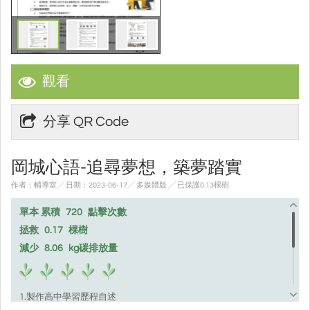
觀看
分享 QR Code
岡城心語-追尋夢想，築夢踏實
作者：輔導室╱ 日期：2023-06-17╱ 多媒體版
╱ 已保護0.13棵樹
單本 累積
720
點擊次數
拯救
0.17
棵樹
減少
8.06
kg碳排放量
1.製作高中學習歷程自述