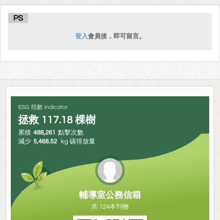
PS
登入
會員後，即可留言。
ESG 指數 Indicator
拯救
117.18
棵樹
累積
488,261
點擊次數
減少
5,468.52
kg 碳排放量
輔導室公務信箱
共 124本刊物