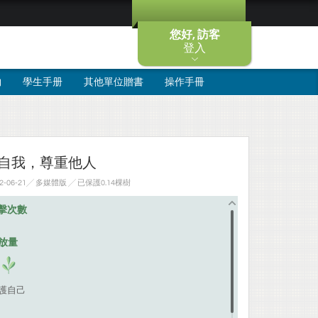
您好, 訪客
登入
物
學生手册
其他單位贈書
操作手冊
聽自我，尊重他人
-06-21╱ 多媒體版
╱ 已保護0.14棵樹
擊次數
排放量
保護自己