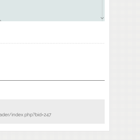
?
eader/index.php?bid=247