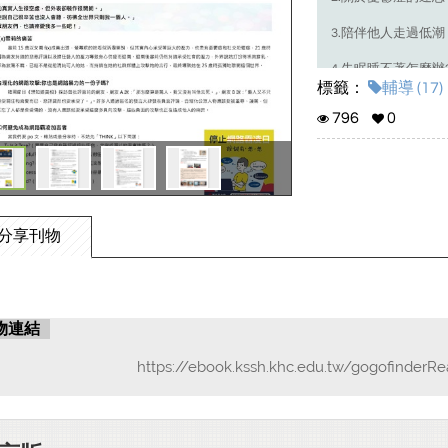
3.陪伴他人走過低潮
4.失眠睡不著怎麼辦
標籤：
輔導 (17)
5.編輯志工心得
796
0
6.輔導室活動
分享刊物
物連結
https://ebook.kssh.khc.edu.tw/gogofinderR