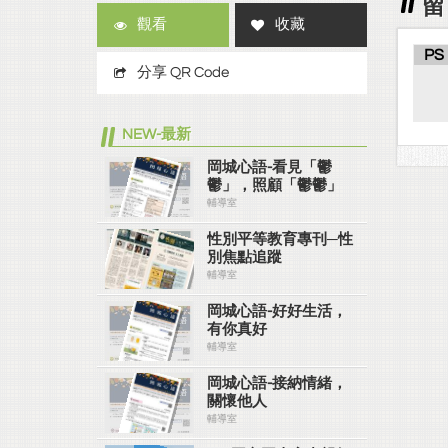
留
觀看
收藏
PS
分享 QR Code
NEW-最新
岡城心語-看見「鬱
鬱」，照顧「鬱鬱」
輔導室
性別平等教育專刊─性
別焦點追蹤
輔導室
岡城心語-好好生活，
有你真好
輔導室
岡城心語-接納情緒，
關懷他人
輔導室