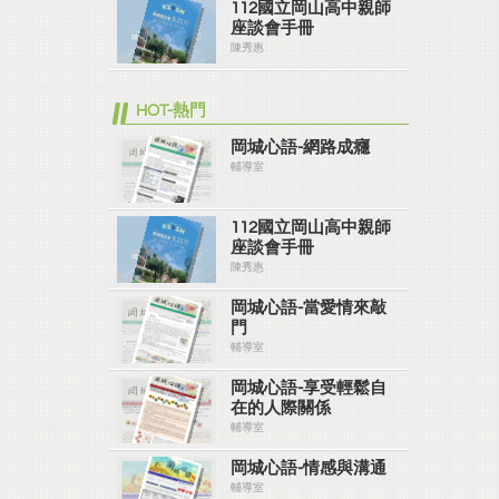
112國立岡山高中親師
座談會手冊
陳秀惠
HOT-熱門
岡城心語-網路成癮
輔導室
112國立岡山高中親師
座談會手冊
陳秀惠
岡城心語-當愛情來敲
門
輔導室
岡城心語-享受輕鬆自
在的人際關係
輔導室
岡城心語-情感與溝通
輔導室