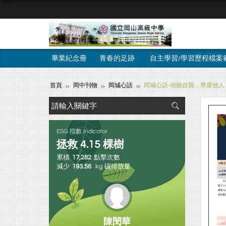
畢業紀念冊
青春的足跡
自主學習/學習歷程檔案
首頁
岡中刊物
岡城心語
岡城心語-傾聽自我，尊重他人
ESG 指數 Indicator
拯救
4.15
棵樹
累積
17,282
點擊次數
減少
193.56
kg 碳排放量
陳閔華