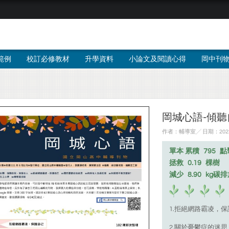
範例
校訂必修教材
升學資料
小論文及閱讀心得
岡中刊
岡城心語-傾
作者：輔導室╱ 日期：2022
單本 累積
795
點
拯救
0.19
棵樹
減少
8.90
kg碳
1.拒絕網路霸凌，
2.關於憂鬱症的迷思