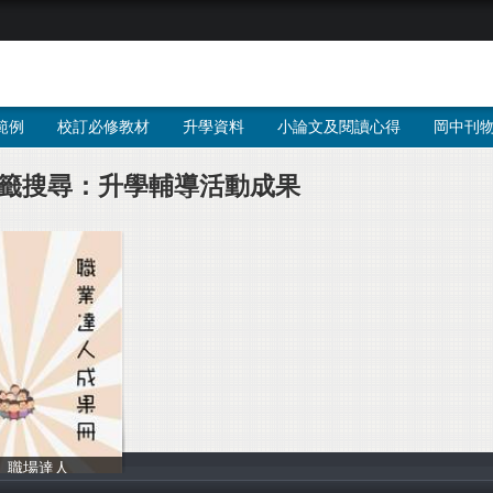
範例
校訂必修教材
升學資料
小論文及閱讀心得
岡中刊
籤搜尋：升學輔導活動成果
職場達人
輔導室