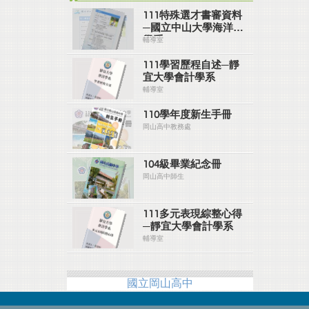
111特殊選才書審資料
─國立中山大學海洋科
學系
輔導室
111學習歷程自述─靜
宜大學會計學系
輔導室
110學年度新生手冊
岡山高中教務處
104級畢業紀念冊
岡山高中師生
111多元表現綜整心得
─靜宜大學會計學系
輔導室
國立岡山高中