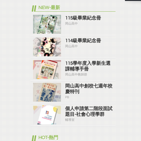
NEW-最新
115級畢業紀念冊
岡山高中
114級畢業紀念冊
岡山高中
115學年度入學新生選
課輔導手冊
岡山高中教師群
岡山高中創校七週年校
慶特刊
PB
個人申請第二階段面試
題目-社會心理學群
輔導室
HOT-熱門