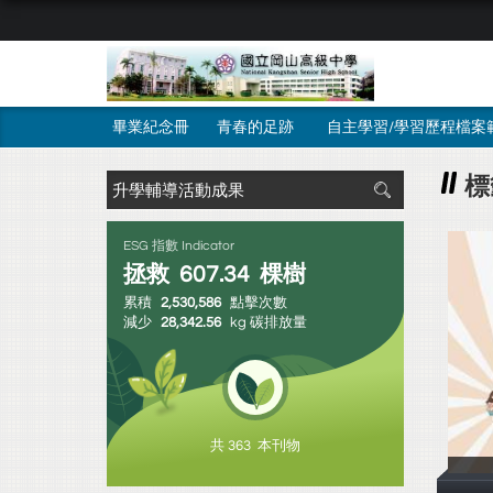
畢業紀念冊
青春的足跡
自主學習/學習歷程檔案
標
ESG 指數 Indicator
拯救
607.34
棵樹
累積
2,530,586
點擊次數
減少
28,342.56
kg 碳排放量
共 363 本刊物