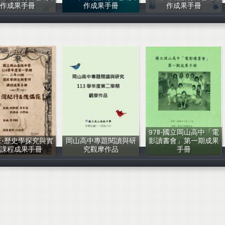
作成果手冊
作成果手冊
作成果手冊
張瓊丹老師指導
張瓊丹老師指導
張瓊丹老師指導
97Ⅱ-國立岡山高中「電
班-歷史學探究與實
岡山高中專題閱讀與研
影讀書會」第一期成果
作課程成果手冊
究觀摩作品
手冊
江鑀萍老師指導
黃亮禎老師陳彥
劉慧蘭老師・江