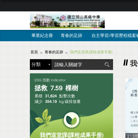
畢業紀念冊
青春的足跡
自主學習/學習歷程檔案
首頁
青春的足跡
我們這堂課(課程成果手册)
我
ESG 指數 Indicator
拯救
7.59
棵樹
累積
31,624
點擊次數
減少
354.19
kg 碳排放量
我們這堂課(課程成果手册)
213