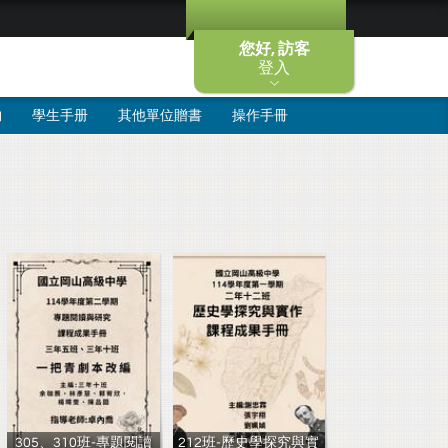
您好, 訪客
登入
物
學生手册
其他單位贈書
操作手冊
305、310班-專題閱讀
212班-歷史學探究與實