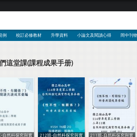
範例
校訂必修教材
升學資料
小論文及閱讀心得
岡中刊
們這堂課(課程成果手册)
班-自然科探究與實
212班-自然科探究與實
211班-自然科探究與實